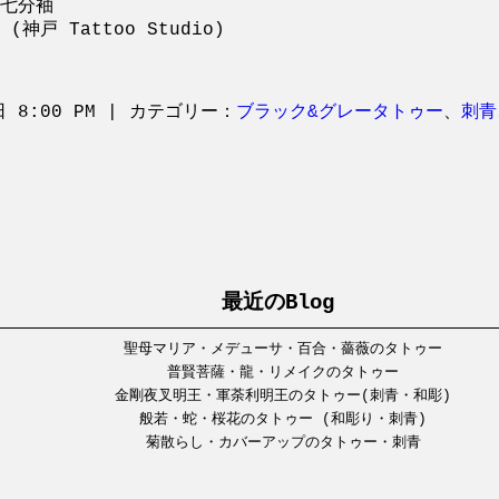
七分袖
神戸 Tattoo Studio)
日 8:00 PM | カテゴリー：
ブラック&グレータトゥー
、
刺青
最近のBlog
聖母マリア・メデューサ・百合・薔薇のタトゥー
普賢菩薩・龍・リメイクのタトゥー
金剛夜叉明王・軍荼利明王のタトゥー(刺青・和彫)
般若・蛇・桜花のタトゥー (和彫り・刺青)
菊散らし・カバーアップのタトゥー・刺青