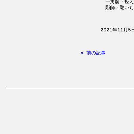
一角龍・控え
彫師：彫いち (
2021年11月5
« 前の記事