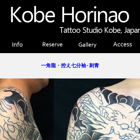
一角龍・控え七分袖-刺青