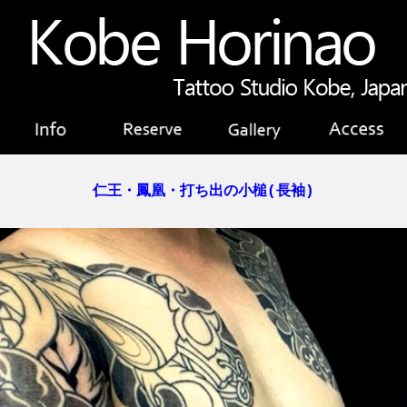
仁王・鳳凰・打ち出の小槌(長袖)