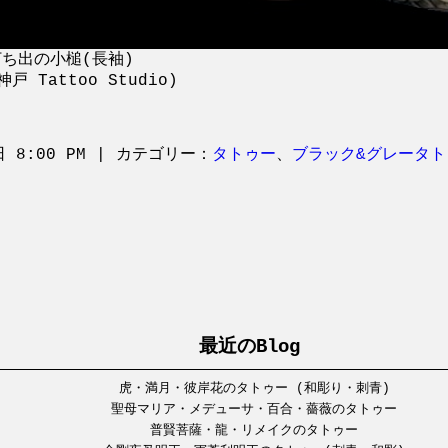
ち出の小槌(長袖)
 Tattoo Studio)
日 8:00 PM | カテゴリー：
タトゥー
、
ブラック&グレータト
最近のBlog
虎・満月・彼岸花のタトゥー (和彫り・刺青)
聖母マリア・メデューサ・百合・薔薇のタトゥー
普賢菩薩・龍・リメイクのタトゥー