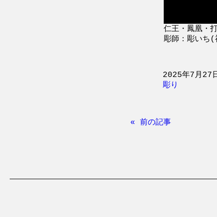
仁王・鳳凰・打
彫師：彫いち(神戸
2025年7月27
彫り
« 前の記事