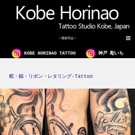
-menu-
KOBE HORINAO TATTOO
神戸 彫いち
舵・錨・リボン・レタリング-Tattoo