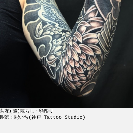
菊花(墨)散らし・額彫り
彫師：彫いち(神戸 Tattoo Studio)