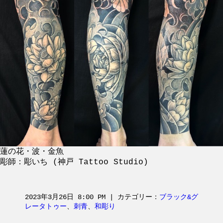
蓮の花・波・金魚
彫師：彫いち (神戸 Tattoo Studio)
2023年3月26日 8:00 PM | カテゴリー：
ブラック&グ
レータトゥー
、
刺青
、
和彫り