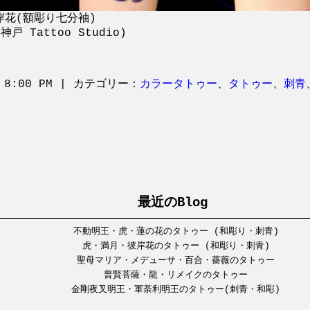
岸花(額彫り七分袖)
戸 Tattoo Studio)
 8:00 PM | カテゴリー：
カラータトゥー
、
タトゥー
、
刺青
最近のBlog
不動明王・虎・蓮の花のタトゥー (和彫り・刺青)
虎・満月・彼岸花のタトゥー (和彫り・刺青)
聖母マリア・メデューサ・百合・薔薇のタトゥー
普賢菩薩・龍・リメイクのタトゥー
金剛夜叉明王・軍荼利明王のタトゥー(刺青・和彫)