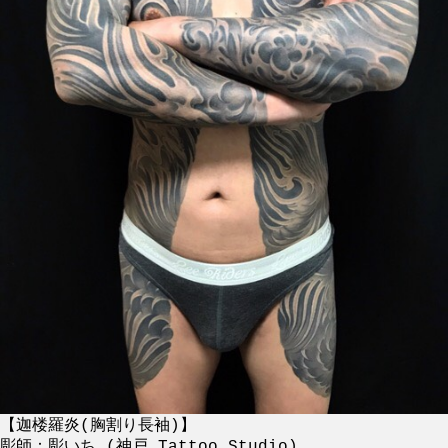
【迦楼羅炎(胸割り長袖)】
彫師：彫いち (神戸 Tattoo Studio)