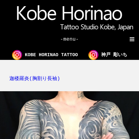
-menu-
KOBE HORINAO TATTOO
神戸 彫いち
迦楼羅炎(胸割り長袖)