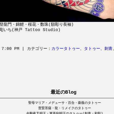
登龍門・錦鯉・桜花・数珠(額彫り長袖)
いち(神戸 Tattoo Studio)
 7:00 PM | カテゴリー：
カラータトゥー
、
タトゥー
、
刺青
最近のBlog
聖母マリア・メデューサ・百合・薔薇のタトゥー
普賢菩薩・龍・リメイクのタトゥー
金剛夜叉明王・軍荼利明王のタトゥー(刺青・和彫)