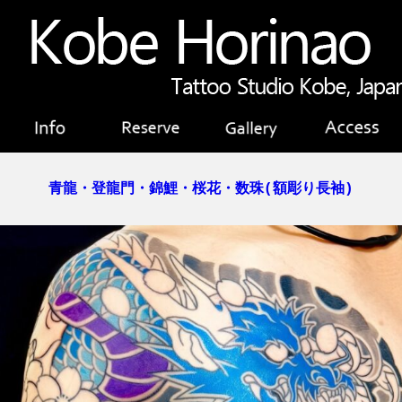
青龍・登龍門・錦鯉・桜花・数珠(額彫り長袖)