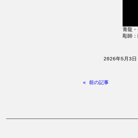
青龍・
彫師：彫
2026年5月3日
« 前の記事