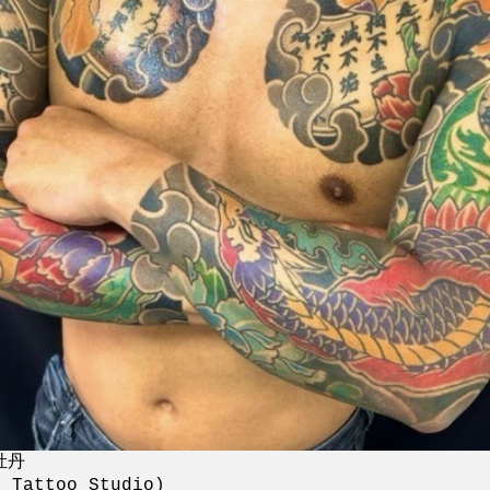
牡丹
attoo Studio)