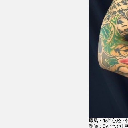
鳳凰・般若心経・
彫師：彫いち(神戸 T