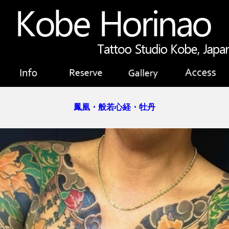
鳳凰・般若心経・牡丹