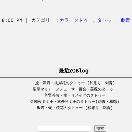
 8:00 PM | カテゴリー：
カラータトゥー
、
タトゥー
、
刺青
最近のBlog
虎・満月・彼岸花のタトゥー (和彫り・刺青)
聖母マリア・メデューサ・百合・薔薇のタトゥー
普賢菩薩・龍・リメイクのタトゥー
金剛夜叉明王・軍荼利明王のタトゥー(刺青・和彫)
般若・蛇・桜花のタトゥー (和彫り・刺青)