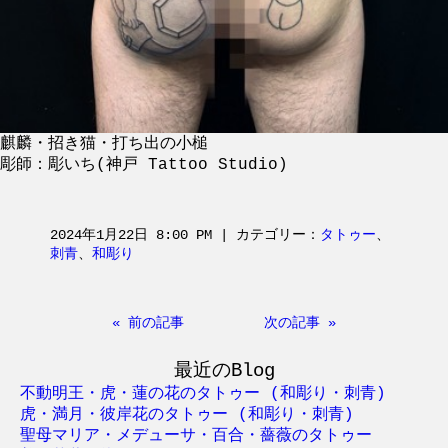
麒麟・招き猫・打ち出の小槌
彫師：彫いち(神戸 Tattoo Studio)
2024年1月22日 8:00 PM | カテゴリー：
タトゥー
、
刺青
、
和彫り
« 前の記事
次の記事 »
最近のBlog
不動明王・虎・蓮の花のタトゥー (和彫り・刺青)
虎・満月・彼岸花のタトゥー (和彫り・刺青)
聖母マリア・メデューサ・百合・薔薇のタトゥー