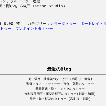
レンチブルドッグ・達磨
師：彫いち (神戸 Tattoo Studio)
日 8:00 PM | カテゴリー：
カラータトゥー
、
ポートレイト
トゥー
、
ワンポイントタトゥー
最近のBlog
虎・満月・彼岸花のタトゥー (和彫り・刺青)
聖母マリア・メデューサ・百合・薔薇のタトゥー
普賢菩薩・龍・リメイクのタトゥー
金剛夜叉明王・軍荼利明王のタトゥー(刺青・和彫)
般若・蛇・桜花のタトゥー (和彫り・刺青)