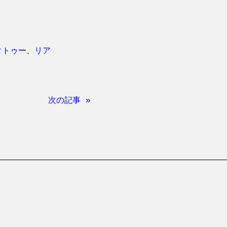
タトゥー
、
リア
次の記事 »