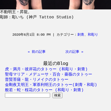
不動明王・昇龍。
彫師：彫いち (神戸 Tattoo Studio)
2020年6月1日 8:00 PM | カテゴリー：
刺青
、
和彫り
« 前の記事
次の記事 »
最近のBlog
虎・満月・彼岸花のタトゥー (和彫り・刺青)
聖母マリア・メデューサ・百合・薔薇のタトゥー
普賢菩薩・龍・リメイクのタトゥー
金剛夜叉明王・軍荼利明王のタトゥー(刺青・和彫)
般若・蛇・桜花のタトゥー (和彫り・刺青)
検
索: