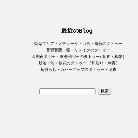
最近のBlog
聖母マリア・メデューサ・百合・薔薇のタトゥー
普賢菩薩・龍・リメイクのタトゥー
金剛夜叉明王・軍荼利明王のタトゥー(刺青・和彫)
般若・蛇・桜花のタトゥー (和彫り・刺青)
菊散らし・カバーアップのタトゥー・刺青