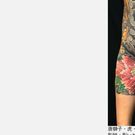
唐獅子・虎