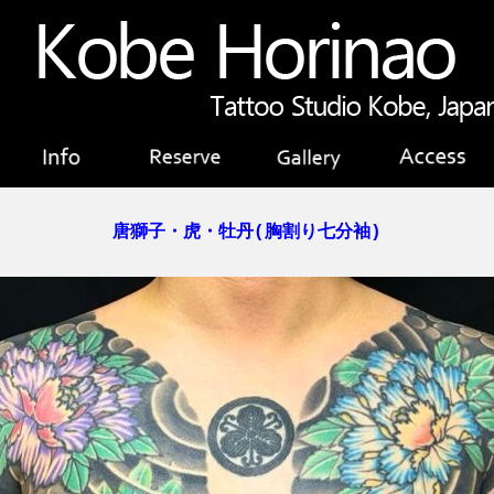
唐獅子・虎・牡丹(胸割り七分袖)