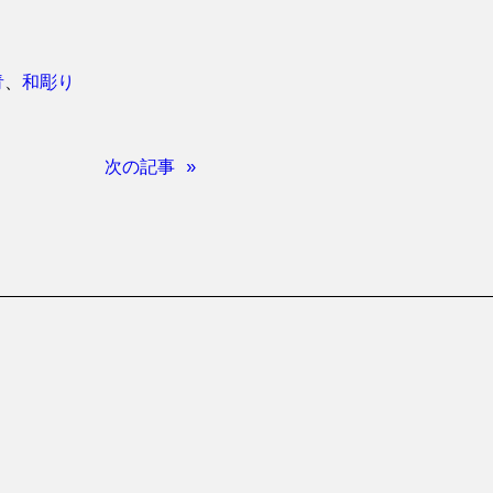
青
、
和彫り
次の記事 »