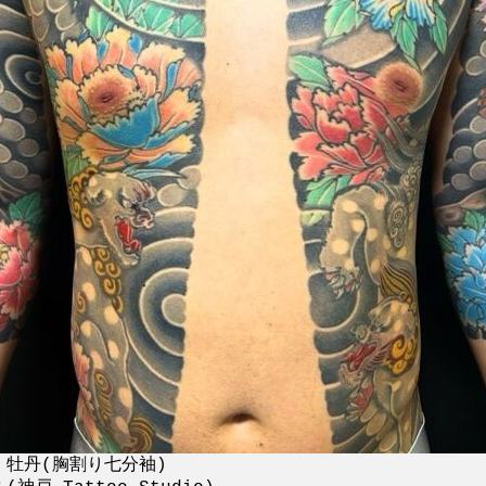
・牡丹(胸割り七分袖)