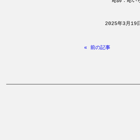
彫師：彫いち(
2025年3月19
« 前の記事