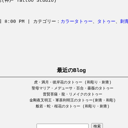
神戸 Tattoo Studio)
日 8:00 PM | カテゴリー：
カラータトゥー
、
タトゥー
、
刺
最近のBlog
虎・満月・彼岸花のタトゥー (和彫り・刺青)
聖母マリア・メデューサ・百合・薔薇のタトゥー
普賢菩薩・龍・リメイクのタトゥー
金剛夜叉明王・軍荼利明王のタトゥー(刺青・和彫)
般若・蛇・桜花のタトゥー (和彫り・刺青)