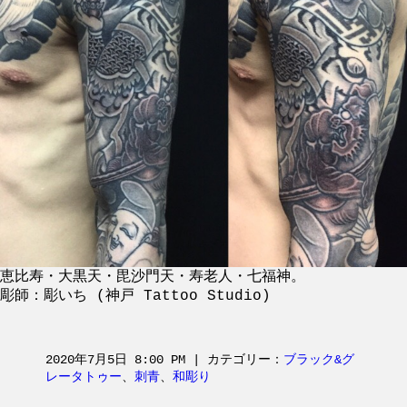
恵比寿・大黒天・毘沙門天・寿老人・七福神。
彫師：彫いち (神戸 Tattoo Studio)
2020年7月5日 8:00 PM | カテゴリー：
ブラック&グ
レータトゥー
、
刺青
、
和彫り