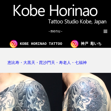
-menu-
KOBE HORINAO TATTOO
神戸 彫いち
恵比寿・大黒天・毘沙門天・寿老人・七福神