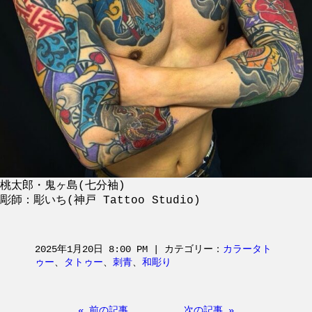
桃太郎・鬼ヶ島(七分袖)
彫師：彫いち(神戸 Tattoo Studio)
2025年1月20日 8:00 PM | カテゴリー：
カラータト
ゥー
、
タトゥー
、
刺青
、
和彫り
« 前の記事
次の記事 »