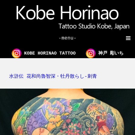
-menu-
KOBE HORINAO TATTOO
神戸 彫いち
水滸伝 花和尚魯智深・牡丹散らし-刺青