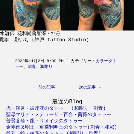
水滸伝 花和尚魯智深・牡丹
彫師：彫いち (神戸 Tattoo Studio)
2022年11月2日 8:00 PM | カテゴリー：
カラータト
ゥー
、
刺青
、
和彫り
« 前の記事
次の記事 »
最近のBlog
虎・満月・彼岸花のタトゥー (和彫り・刺青)
聖母マリア・メデューサ・百合・薔薇のタトゥー
普賢菩薩・龍・リメイクのタトゥー
金剛夜叉明王・軍荼利明王のタトゥー(刺青・和彫)
般若・蛇・桜花のタトゥー (和彫り・刺青)