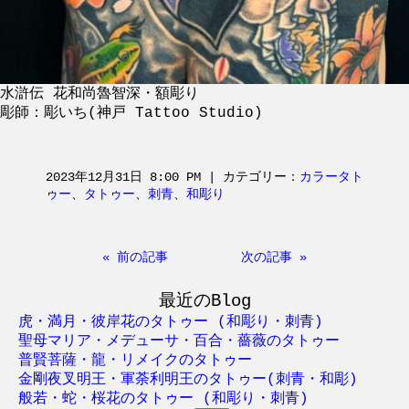
水滸伝 花和尚魯智深・額彫り
彫師：彫いち(神戸 Tattoo Studio)
2023年12月31日 8:00 PM | カテゴリー：
カラータト
ゥー
、
タトゥー
、
刺青
、
和彫り
« 前の記事
次の記事 »
最近のBlog
虎・満月・彼岸花のタトゥー (和彫り・刺青)
聖母マリア・メデューサ・百合・薔薇のタトゥー
普賢菩薩・龍・リメイクのタトゥー
金剛夜叉明王・軍荼利明王のタトゥー(刺青・和彫)
般若・蛇・桜花のタトゥー (和彫り・刺青)