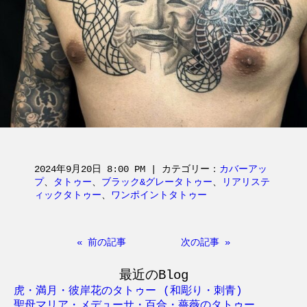
2024年9月20日 8:00 PM | カテゴリー：
カバーアッ
プ
、
タトゥー
、
ブラック&グレータトゥー
、
リアリステ
ィックタトゥー
、
ワンポイントタトゥー
« 前の記事
次の記事 »
最近のBlog
虎・満月・彼岸花のタトゥー (和彫り・刺青)
聖母マリア・メデューサ・百合・薔薇のタトゥー