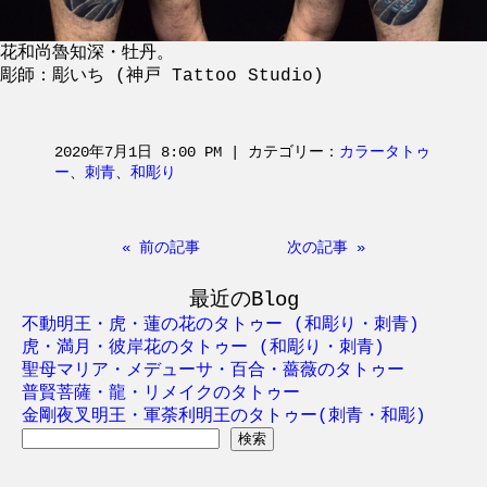
花和尚魯知深・牡丹。
彫師：彫いち (神戸 Tattoo Studio)
2020年7月1日 8:00 PM | カテゴリー：
カラータトゥ
ー
、
刺青
、
和彫り
« 前の記事
次の記事 »
最近のBlog
不動明王・虎・蓮の花のタトゥー (和彫り・刺青)
虎・満月・彼岸花のタトゥー (和彫り・刺青)
聖母マリア・メデューサ・百合・薔薇のタトゥー
普賢菩薩・龍・リメイクのタトゥー
金剛夜叉明王・軍荼利明王のタトゥー(刺青・和彫)
検
索: