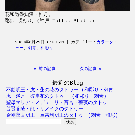
花和尚魯知深・牡丹。
彫師：彫いち (神戸 Tattoo Studio)
2020年3月29日 8:00 AM | カテゴリー：
カラータト
ゥー
、
刺青
、
和彫り
« 前の記事
次の記事 »
最近のBlog
不動明王・虎・蓮の花のタトゥー (和彫り・刺青)
虎・満月・彼岸花のタトゥー (和彫り・刺青)
聖母マリア・メデューサ・百合・薔薇のタトゥー
普賢菩薩・龍・リメイクのタトゥー
金剛夜叉明王・軍荼利明王のタトゥー(刺青・和彫)
検
索: