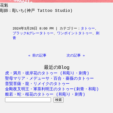
花魁
彫師：彫いち(神戸 Tattoo Studio)
2024年3月26日 8:00 PM | カテゴリー：
タトゥー
、
ブラック&グレータトゥー
、
ワンポイントタトゥー
、
刺
青
« 前の記事
次の記事 »
最近のBlog
虎・満月・彼岸花のタトゥー (和彫り・刺青)
聖母マリア・メデューサ・百合・薔薇のタトゥー
普賢菩薩・龍・リメイクのタトゥー
金剛夜叉明王・軍荼利明王のタトゥー(刺青・和彫)
般若・蛇・桜花のタトゥー (和彫り・刺青)
検
索: