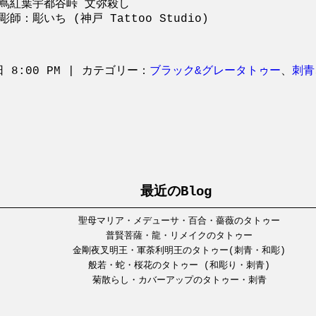
蔦紅葉宇都谷峠 文弥殺し
彫師：彫いち (神戸 Tattoo Studio)
日 8:00 PM | カテゴリー：
ブラック&グレータトゥー
、
刺青
最近のBlog
聖母マリア・メデューサ・百合・薔薇のタトゥー
普賢菩薩・龍・リメイクのタトゥー
金剛夜叉明王・軍荼利明王のタトゥー(刺青・和彫)
般若・蛇・桜花のタトゥー (和彫り・刺青)
菊散らし・カバーアップのタトゥー・刺青