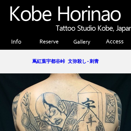
蔦紅葉宇都谷峠 文弥殺し-刺青