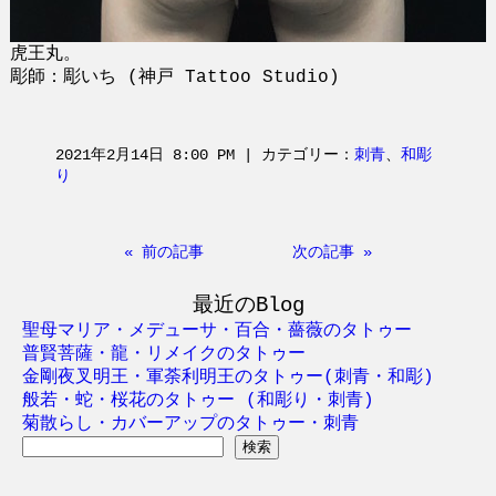
虎王丸。
彫師：彫いち (神戸 Tattoo Studio)
2021年2月14日 8:00 PM | カテゴリー：
刺青
、
和彫
り
« 前の記事
次の記事 »
最近のBlog
聖母マリア・メデューサ・百合・薔薇のタトゥー
普賢菩薩・龍・リメイクのタトゥー
金剛夜叉明王・軍荼利明王のタトゥー(刺青・和彫)
般若・蛇・桜花のタトゥー (和彫り・刺青)
菊散らし・カバーアップのタトゥー・刺青
検
索: