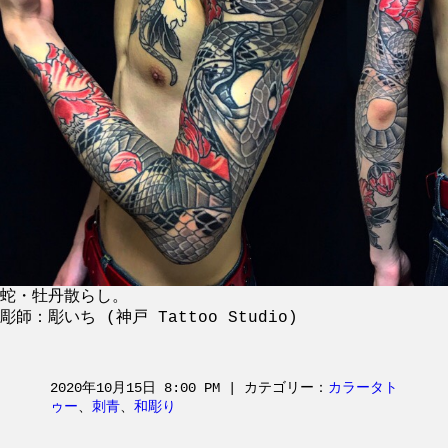
蛇・牡丹散らし。
彫師：彫いち (神戸 Tattoo Studio)
2020年10月15日 8:00 PM | カテゴリー：
カラータト
ゥー
、
刺青
、
和彫り