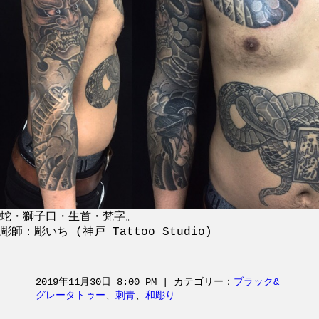
蛇・獅子口・生首・梵字。
彫師：彫いち (神戸 Tattoo Studio)
2019年11月30日 8:00 PM | カテゴリー：
ブラック&
グレータトゥー
、
刺青
、
和彫り