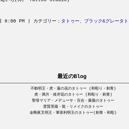
彫いち(神戸 Tattoo Studio)
日 8:00 PM | カテゴリー：
タトゥー
、
ブラック&グレータト
最近のBlog
不動明王・虎・蓮の花のタトゥー (和彫り・刺青)
虎・満月・彼岸花のタトゥー (和彫り・刺青)
聖母マリア・メデューサ・百合・薔薇のタトゥー
普賢菩薩・龍・リメイクのタトゥー
金剛夜叉明王・軍荼利明王のタトゥー(刺青・和彫)