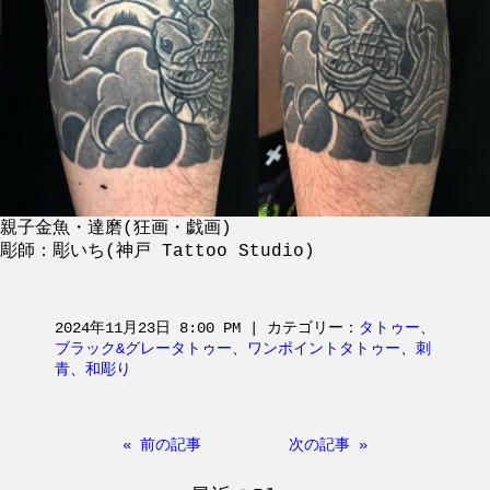
親子金魚・達磨(狂画・戯画)
彫師：彫いち(神戸 Tattoo Studio)
2024年11月23日 8:00 PM | カテゴリー：
タトゥー
、
ブラック&グレータトゥー
、
ワンポイントタトゥー
、
刺
青
、
和彫り
« 前の記事
次の記事 »