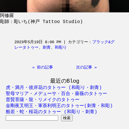
阿修羅
彫師：彫いち(神戸 Tattoo Studio)
2023年5月19日 8:00 PM | カテゴリー：
ブラック&グ
レータトゥー
、
刺青
、
和彫り
« 前の記事
次の記事 »
最近のBlog
虎・満月・彼岸花のタトゥー (和彫り・刺青)
聖母マリア・メデューサ・百合・薔薇のタトゥー
普賢菩薩・龍・リメイクのタトゥー
金剛夜叉明王・軍荼利明王のタトゥー(刺青・和彫)
般若・蛇・桜花のタトゥー (和彫り・刺青)
検
索: