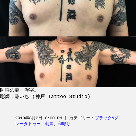
阿吽の龍・漢字。
彫師：彫いち (神戸 Tattoo Studio)
2019年8月2日 8:00 PM | カテゴリー：
ブラック&グ
レータトゥー
、
刺青
、
和彫り