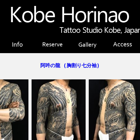
阿吽の龍 (胸割り七分袖)