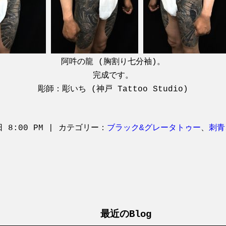
阿吽の龍 (胸割り七分袖)。
完成です。
彫師：彫いち (神戸 Tattoo Studio)
日 8:00 PM | カテゴリー：
ブラック&グレータトゥー
、
刺青
最近のBlog