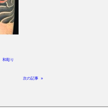
、
和彫り
次の記事 »