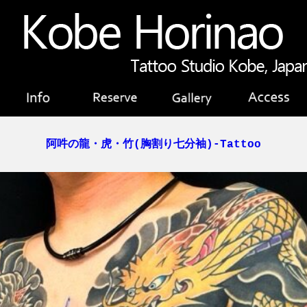
阿吽の龍・虎・竹(胸割り七分袖)-Tattoo