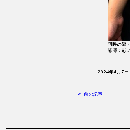
阿吽の龍・
彫師：彫いち
2024年4月7日
« 前の記事