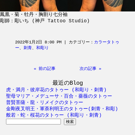
鳳凰・菊・牡丹・胸割り七分袖
彫師：彫いち (神戸 Tattoo Studio)
2022年1月2日 8:00 PM | カテゴリー：
カラータトゥ
ー
、
刺青
、
和彫り
« 前の記事
次の記事 »
最近のBlog
虎・満月・彼岸花のタトゥー (和彫り・刺青)
聖母マリア・メデューサ・百合・薔薇のタトゥー
普賢菩薩・龍・リメイクのタトゥー
金剛夜叉明王・軍荼利明王のタトゥー(刺青・和彫)
般若・蛇・桜花のタトゥー (和彫り・刺青)
検
索: