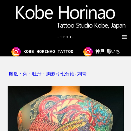
-menu-
KOBE HORINAO TATTOO
神戸 彫いち
鳳凰・菊・牡丹・胸割り七分袖-刺青