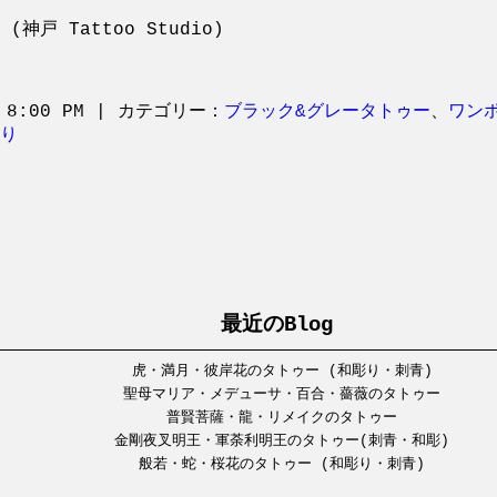
神戸 Tattoo Studio)
 8:00 PM | カテゴリー：
ブラック&グレータトゥー
、
ワン
り
最近のBlog
虎・満月・彼岸花のタトゥー (和彫り・刺青)
聖母マリア・メデューサ・百合・薔薇のタトゥー
普賢菩薩・龍・リメイクのタトゥー
金剛夜叉明王・軍荼利明王のタトゥー(刺青・和彫)
般若・蛇・桜花のタトゥー (和彫り・刺青)