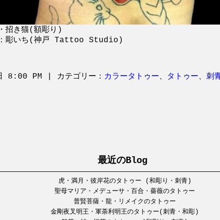
・招き猫(額彫り)
彫いち(神戸 Tattoo Studio)
日 8:00 PM | カテゴリー：
カラータトゥー
、
タトゥー
、
刺
最近のBlog
虎・満月・彼岸花のタトゥー (和彫り・刺青)
聖母マリア・メデューサ・百合・薔薇のタトゥー
普賢菩薩・龍・リメイクのタトゥー
金剛夜叉明王・軍荼利明王のタトゥー(刺青・和彫)