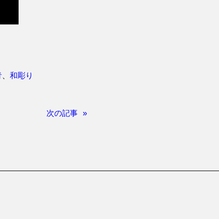
青
、
和彫り
次の記事 »