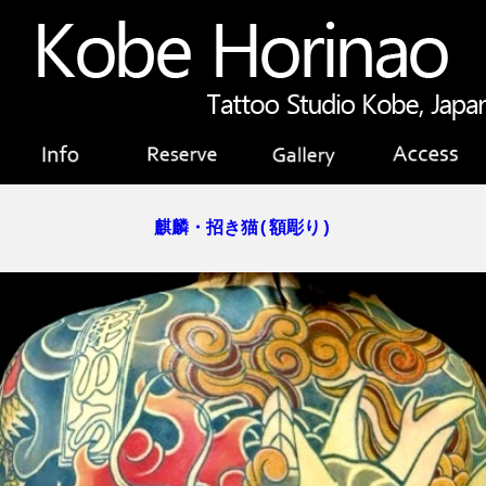
麒麟・招き猫(額彫り)