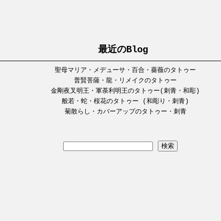
最近のBlog
聖母マリア・メデューサ・百合・薔薇のタトゥー
普賢菩薩・龍・リメイクのタトゥー
金剛夜叉明王・軍荼利明王のタトゥー(刺青・和彫)
般若・蛇・桜花のタトゥー (和彫り・刺青)
菊散らし・カバーアップのタトゥー・刺青