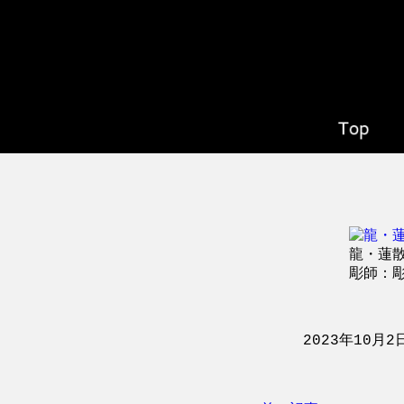
龍・蓮
彫師：彫い
2023年10月2